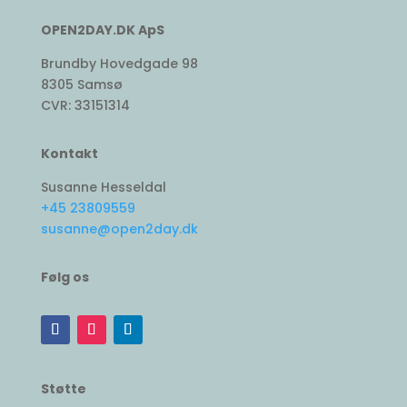
OPEN2DAY.DK ApS
Brundby Hovedgade 98
8305 Samsø
CVR: 33151314
Kontakt
Susanne Hesseldal
+45 23809559
susanne@open2day.dk
Følg os
Støtte