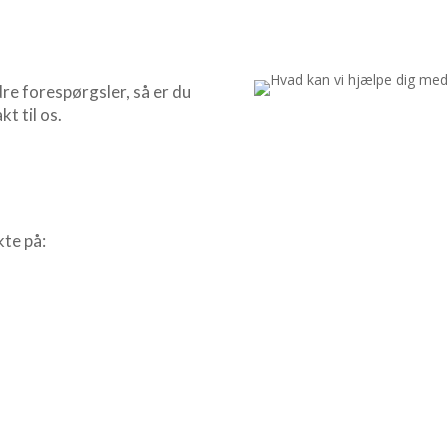
re forespørgsler, så er du
t til os.
te på: