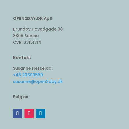
OPEN2DAY.DK ApS
Brundby Hovedgade 98
8305 Samsø
CVR: 33151314
Kontakt
Susanne Hesseldal
+45 23809559
susanne@open2day.dk
Følg os