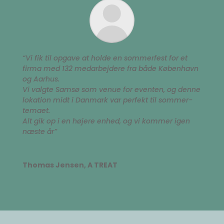
“Vi fik til opgave at holde en sommerfest for et
firma med 132 medarbejdere fra både København
og Aarhus.
Vi valgte Samsø som venue for eventen, og denne
lokation midt i Danmark var perfekt til sommer-
temaet.
Alt gik op i en højere enhed, og vi kommer igen
næste år”
Thomas Jensen, A TREAT