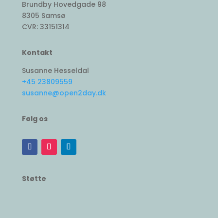
Brundby Hovedgade 98
8305 Samsø
CVR: 33151314
Kontakt
Susanne Hesseldal
+45 23809559
susanne@open2day.dk
Følg os
Støtte